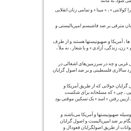
 شود. به مانند
ولانتی » ، « مینا » و تمامی زنان انقلابی
 زنان مترقی بر ضد فاشیسم امپریالیستی و
 ها ، آمریکا و صهیونیستها هستند و از طرف
زن، زندگی، آزادی » و با شعار ، نه ملأ ،
حل غربی و چه در سرزمین‌های اشغالی در
ه مرد سالاری فلسطینی و بر ضد اصول گرایان
گرایان جولانی که از طریق آمریکا و
، پی ، چی » که مسلحانه برای شکست
 ازبین رفتن « اسد » یک تسکین موقتی بود
وسیله صهیونیستها و آمریکا می‌باشند و
شگام بر ضد امپریالیست و اصول گرایان
وانات از طریق اصولگرایان فعودال و