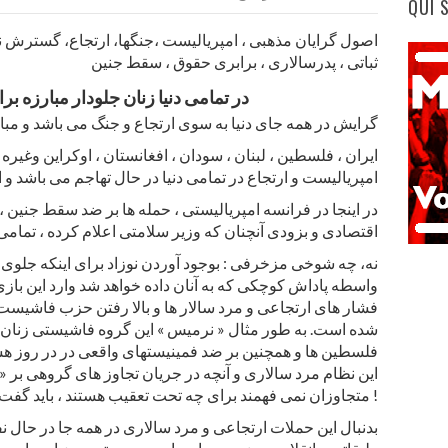
QUI 
اصول گرایان مذهبی ، امپریالیست ،جنگها، ارتجاع، گسترش ن
ثباتی ، پدرسالاری ، برابری حقوق ، سقط جنین
در تمامی دنیا زنان جلودار مبارزه ب
گرایش در همه جای دنیا به سوی ارتجاع و جنگ می باشد و مبا
ایران ، فلسطین ، لبنان ، سودان ، افغانستان ، اوکراین وغیره
امپریالیست و ارتجاع در تمامی دنیا در حال تهاجم می باشد و ا
در اینجا در فرانسه امپریالیستی ، حمله ها بر ضد سقط جنین ، 
اقتصادی و بزودی آنچنان که وزیر سلامتی اعلام کرده ، تمامی زنان تا ۲۹ سال زاد و ولد
نه، چه شوخی مزخرفی : بوجود آوردن نوزاد برای اینکه جلوی تو
واسطه پاداش کوچکی که به آنان داده خواهد شد وارد این با
فشار های ارتجاعی و مرد سالار ها و بالا رفتن حزب فاشیست
شده است. به طور مثال « نرمیس » این گروه فاشیستی زنان که
فلسطین ها و همچنین بر ضد فمینیستهای واقعی در در روز
این نظام مرد سالاری و آنچه در جریان تجاوز های گروهی بر «
متجاوزان نمی فهمند برای چه تحت تعقیب هستند ، باید گفت چه رویایی !
بدنبال این حملات ارتجاعی و مرد سالاری در همه جا در حال ن