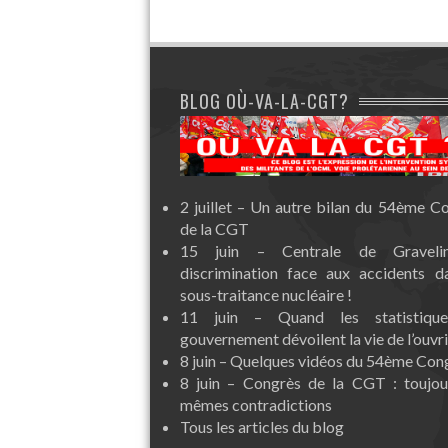
BLOG OÙ-VA-LA-CGT?
2 juillet – Un autre bilan du 54ème C
de la CGT
15 juin – Centrale de Graveli
discrimination face aux accidents d
sous-traitance nucléaire !
11 juin – Quand les statistiqu
gouvernement dévoilent la vie de l’ouvri
8 juin – Quelques vidéos du 54ème Con
8 juin – Congrès de la CGT : toujou
mêmes contradictions
Tous les articles du blog