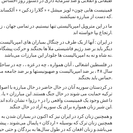
طبقاتی و انقلابی و ضد سرمایه داری در دستور روز احساس می
فمینیست هابی چون« لویز میشل » « گلارا زدکین » « آلکساندرا ک
که دست از مبارزه نمیکشند.
ما در این متروپل امپریالیستی تنها نیستیم. در تمامی جهان ،
ارتجاع بپا خواسته اند.
در ایران : آنها از یک طرف در چنگال بمباران های امپریالیست
دیگر باید بر ضد رژیم فاشیستی ملأ ها بجنگند و حرکت پیشگام « 
نه شاه و نه به امپریالیست ها جلودار این مبارزات می‌باشد.
در فلسطین اشغالی ، آنان همواره ، چه در غزه ، ، چه در سا
سال ۴۸ ، بر ضد امپریالیست و صهیونیستها و بر ضد جامع
حماس باید بجنگند.
در کردستان سوریه آنان در حال حاضر در حال مبارزه با اصول 
ترکیه حمایت می شوند در حال جنگ هستند. این مبارزان « یا
داعش وجود یک فمینیست واقعی را در « رژوا » نشان داده اند.
این شیر زنان همواره برای یک سوریه آزاد در حال جنگند.
و همچنین زنان کرد در ایران نیز که اکنون در بمباران شدن به 
همچنین زنان ترک که بوسیله « اردکان » پایمال می‌شوند ، پی
می‌باشد.و زنان افغان که در طول سال‌ها به بردگان و حتی حی