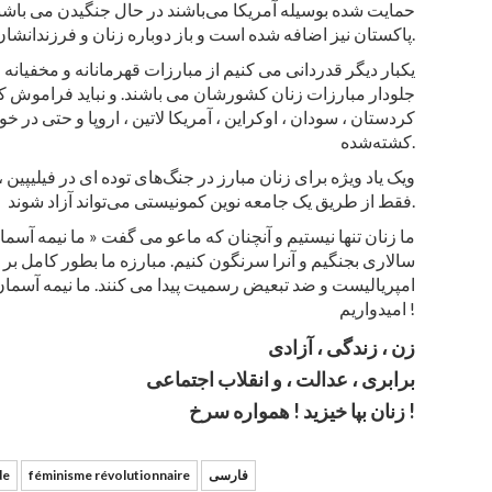
حمایت شده بوسیله آمریکا می‌باشند در حال جنگیدن می باشند.
پاکستان نیز اضافه شده است و باز دوباره زنان و فرزندانشان اولین قربانیان این جنگ می باشند.
یکبار دیگر قدردانی می کنیم از مبارزات قهرمانانه و مخفیانه
جلودار مبارزات زنان کشورشان می باشند. و نباید فراموش کنیم
کردستان ، سودان ، اوکراین ، آمریکا لاتین ، اروپا و حتی در خ
کشته‌شده.
ویک یاد ویژه برای زنان مبارز در جنگ‌های توده ای در فیلیپین ،
فقط از طریق یک جامعه نوین کمونیستی می‌تواند آزاد شوند.
ما زنان تنها نیستیم و آنچنان که ماعو می گفت « ما نیمه آسما
سالاری بجنگیم و آنرا سرنگون کنیم. مبارزه ما بطور کامل ب
امپریالیست و ضد تبعیض رسمیت پیدا می کنند. ما نیمه آسما
امیدواریم !
زن ، زندگی ، آزادی
برابری ، عدالت ، و انقلاب اجتماعی
زنان بپا خیزید ! همواره سرخ !
فارسی
féminisme révolutionnaire
de