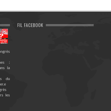
FIL FACEBOOK
ongrès
nes :
ans la
es du
er.e
grès
rs les