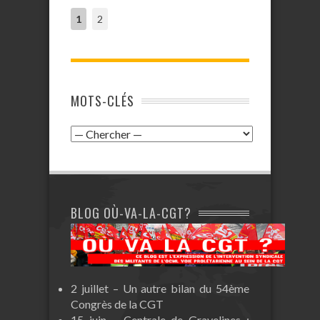
1
2
MOTS-CLÉS
BLOG OÙ-VA-LA-CGT?
2 juillet – Un autre bilan du 54ème
Congrès de la CGT
15 juin – Centrale de Gravelines :