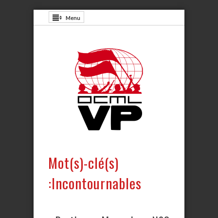
Menu
Mot(s)-clé(s)
:Incontournables