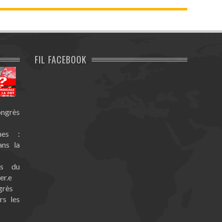
FIL FACEBOOK
ongrès
nes :
ans la
es du
er.e
grès
rs les