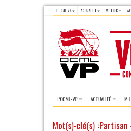
L’OCML-VP
ACTUALITÉ
MILITER
AP
L’OCML-VP
ACTUALITÉ
MIL
Mot(s)-clé(s) :Partisan