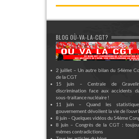
BLOG OÙ-VA-LA-CGT?
2 juillet – Un autre bilan du 54ème C
de la CGT
15 juin – Centrale de Graveli
discrimination face aux accidents d
sous-traitance nucléaire !
11 juin – Quand les statistiqu
gouvernement dévoilent la vie de l’ouvri
8 juin – Quelques vidéos du 54ème Con
8 juin – Congrès de la CGT : toujou
mêmes contradictions
Tous les articles du blog