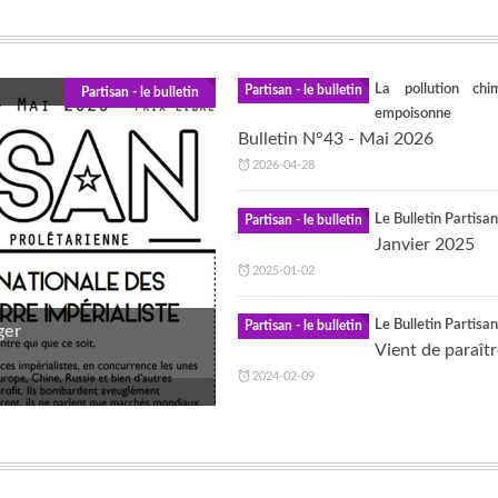
La pollution chi
Partisan - le bulletin
Partisan - le bulletin
empoisonne
Bulletin N°43 - Mai 2026
2026-04-28
Le Bulletin Partisa
Partisan - le bulletin
Janvier 2025
2025-01-02
Le Bulletin Partisa
Partisan - le bulletin
ger
Vient de paraîtr
2024-02-09