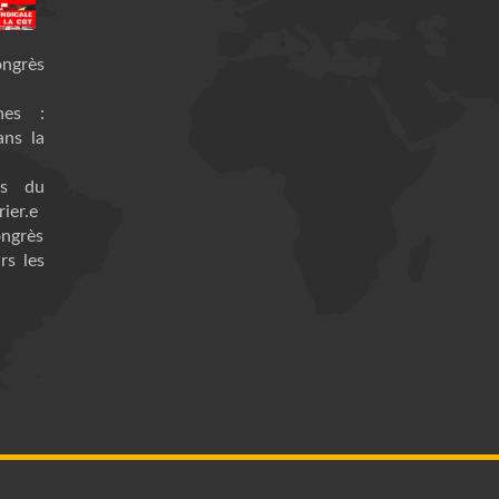
ongrès
nes :
ans la
es du
ier.e
ongrès
rs les