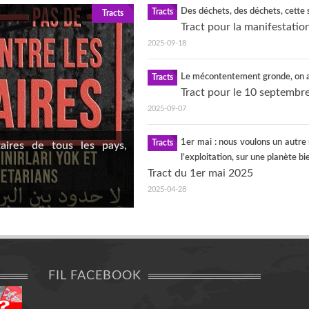
Des déchets, des déchets, cette 
Tracts
Tracts
Tract pour la manifestati
2025-09-18
Le mécontentement gronde, on a 
Tracts
Tract pour le 10 septembr
2025-09-07
1er mai : nous voulons un autre 
Tracts
taires de tous les pays,
l’exploitation, sur une planète bi
Tract du 1er mai 2025
2025-04-28
FIL FACEBOOK