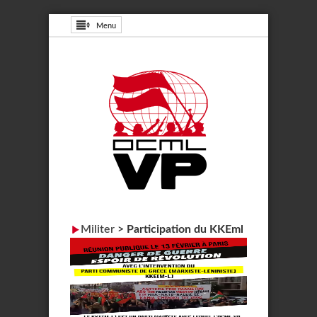
Menu
Militer
>
Participation du KKEml