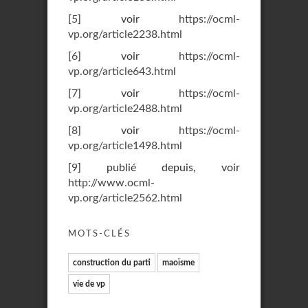
[
5
]
voir
https://ocml-
vp.org/article2238.html
[
6
]
voir
https://ocml-
vp.org/article643.html
[
7
]
voir
https://ocml-
vp.org/article2488.html
[
8
]
voir
https://ocml-
vp.org/article1498.html
[
9
]
publié depuis, voir
http://www.ocml-
vp.org/article2562.html
MOTS-CLÉS
construction du parti
maoïsme
vie de vp