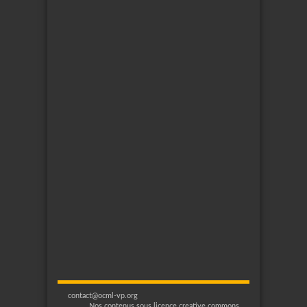
contact@ocml-vp.org
Nos contenus sous licence creative commons