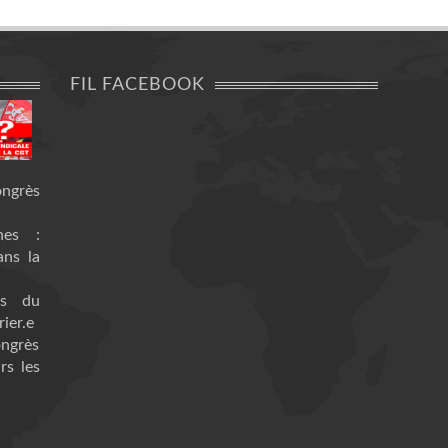
FIL FACEBOOK
ongrès
nes :
ans la
es du
ier.e
ongrès
rs les