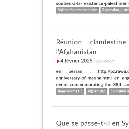
soutien-a-la-resistance-palestinien
Solidarités internationales
Repression, justic
Réunion clandesti
l’Afghanistan
4 février 2025
/ 2025-02-17
en persan : http://pz.rawa.org
anniversary-of-meena.html en ang
event-commemorating-the-38th-ann
Impérialisme US
Afghanistan
Solidarités 
Que se passe-t-il en Sy