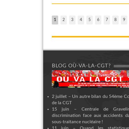
1
2
3
4
5
6
7
8
9
BLOG OÙ-VA-LA-CGT?
2 juillet – Un autre bilan du 54ème C
de la CGT
15 juin – Centrale de Graveli
discrimination face aux accidents d
sous-traitance nucléaire !
11 juin – Quand les statistiqu