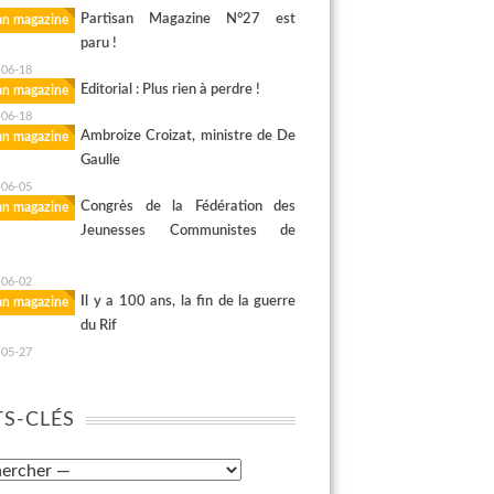
Partisan Magazine N°27 est
san magazine
paru !
-06-18
Editorial : Plus rien à perdre !
san magazine
-06-18
Ambroize Croizat, ministre de De
san magazine
Gaulle
-06-05
Congrès de la Fédération des
san magazine
Jeunesses Communistes de
-06-02
Il y a 100 ans, la fin de la guerre
san magazine
du Rif
-05-27
S-CLÉS