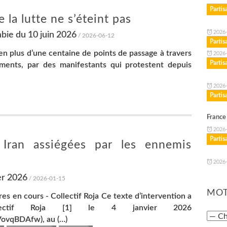
Parti
 la lutte ne s’éteint pas
2026
bie du 10 juin 2026
/ 2026-06-12
Parti
 en plus d’une centaine de points de passage à travers
2026
Parti
ements, par des manifestants qui protestent depuis
2026
Parti
France
2026
Parti
 Iran assiégées par les ennemis
2026
er 2026
/ 2026-01-15
MOT
s en cours - Collectif Roja Ce texte d’intervention a
ectif Roja [1] le 4 janvier 2026
ovqBDAfw), au (…)