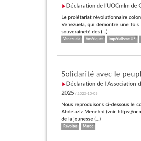
Déclaration de l’UOCmlm de C
Le prolétariat révolutionnaire colom
Venezuela, qui démontre une fois
souveraineté des (…)
Venezuela
Amériques
Impérialisme US
Solidarité avec le peup
Déclaration de l’Association 
2025
/ 2025-10-03
Nous reproduisons ci-dessous le co
Abdelaziz Menehbi (voir https://oc
de la jeunesse (…)
Révoltes
Maroc