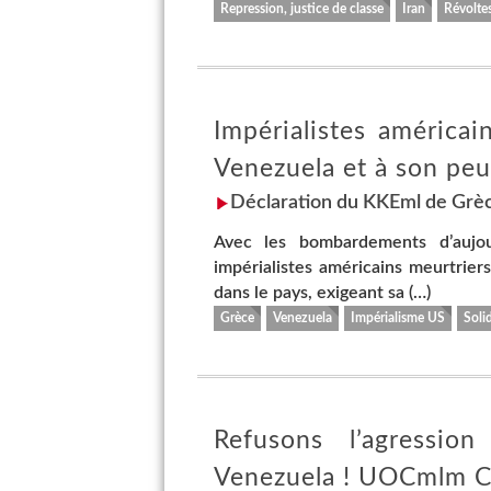
Repression, justice de classe
Iran
Révolte
Impérialistes américai
Venezuela et à son pe
Déclaration du KKEml de Grèce
Avec les bombardements d’aujou
impérialistes américains meurtrier
dans le pays, exigeant sa (…)
Grèce
Venezuela
Impérialisme US
Solid
Refusons l’agression
Venezuela ! UOCmlm C