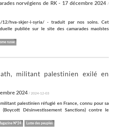
amarades norvégiens de RK - 17 décembre 2024
/
12/hva-skjer-i-syria/ - traduit par nos soins. Cet
viduelle publiée sur le site des camarades maoïstes
isme russe
th, militant palestinien exilé en
cembre 2024
/ 2024-12-03
ilitant palestinien réfugié en France, connu pour sa
 (Boycott Désinvestissement Sanctions) contre le
Magazine N°24
Lutte des peuples