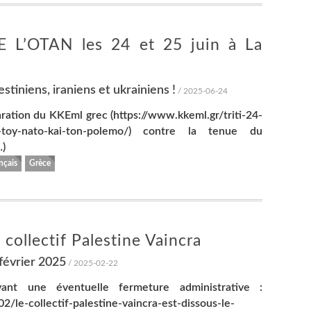
’OTAN les 24 et 25 juin à La
stiniens, iraniens et ukrainiens !
/ 2025-06-24
ration du KKEml grec (https://www.kkeml.gr/triti-24-
do-toy-nato-kai-ton-polemo/) contre la tenue du
)
nçais
Grèce
 collectif Palestine Vaincra
 février 2025
/ 2025-02-22
vant une éventuelle fermeture administrative :
2/le-collectif-palestine-vaincra-est-dissous-le-