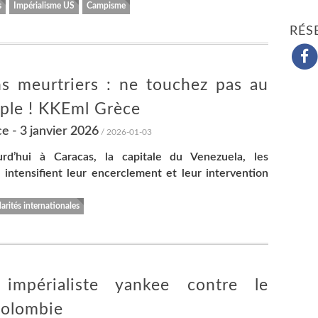
s
Impérialisme US
Campisme
RÉS
ns meurtriers : ne touchez pas au
uple ! KKEml Grèce
 - 3 janvier 2026
/ 2026-01-03
rd’hui à Caracas, la capitale du Venezuela, les
s intensifient leur encerclement et leur intervention
arités internationales
 impérialiste yankee contre le
olombie