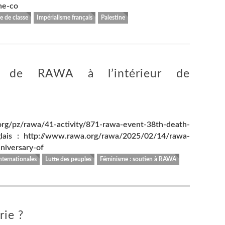
ne-co
e de classe
Impérialisme français
Palestine
ne de RAWA à l’intérieur de
/pz/rawa/41-activity/871-rawa-event-38th-death-
lais : http://www.rawa.org/rawa/2025/02/14/rawa-
iversary-of
internationales
Lutte des peuples
Féminisme : soutien à RAWA
rie ?