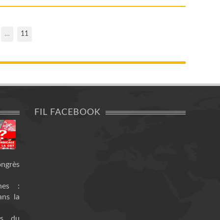
…
11
FIL FACEBOOK
ongrès
nes :
ans la
es du