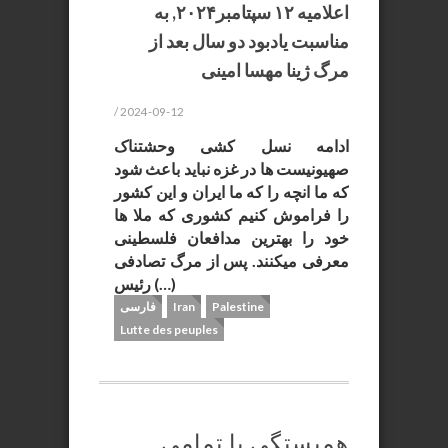
اعلامیه ۱۲ سپتامبر۲۰۲۴, به
مناسبت یادبود دو سال بعد از
مرگ ژینا مهسا امینی
/ 2024-09-12
ادامه نسل کشی وحشتناک
صهیونیست ها در غزه نباید باعث شود
که ما انچه را که ما ایران و این کشور
را فراموش کنیم کشوری که ملا ها
خود را بهترین مدافعان فلسطینی
معرفی میکنند. پس از مرگ تصادفی
رئیس (…)
Palestine
Iran
فارسی
Lutte des peuples
همبستگی با تمامی