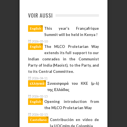
VOIR AUSSI
This year’s Françafrique
English
Summit will be held in Kenya !
2026-05-10
The MLCO Proletarian Way
English
extends its full support to our
Indian comrades in the Communist
Party of India (Maoist), to the Party, and
to its Central Committee.
2026-04-11
Συνεισφορά του KKE (µ-λ)
ελληνικά
της Ελλάδας
2026-02-15
Opening introduction from
English
the MLCO Proletarian Way
2026-02-15
Contribución en vídeo de
Castellano
la UOCmlm de Colombia