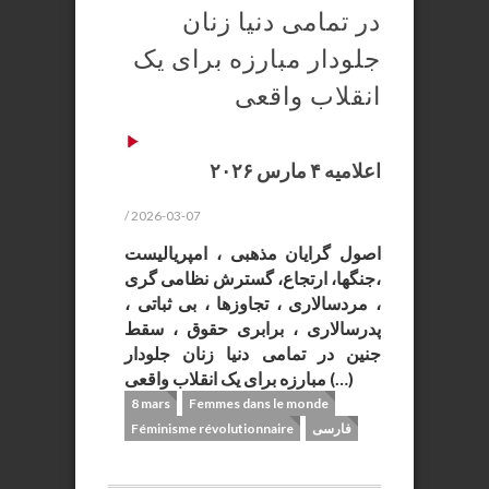
در تمامی دنیا زنان
جلودار مبارزه برای یک
انقلاب واقعی
اعلامیه ۴ مارس ۲۰۲۶
/ 2026-03-07
اصول گرایان مذهبی ، امپریالیست
،جنگها، ارتجاع، گسترش نظامی گری
، مردسالاری ، تجاوزها ، بی ثباتی ،
پدرسالاری ، برابری حقوق ، سقط
جنین در تمامی دنیا زنان جلودار
مبارزه برای یک انقلاب واقعی (…)
8 mars
Femmes dans le monde
فارسی
Féminisme révolutionnaire