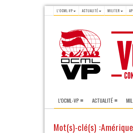
L’OCML-VP
ACTUALITÉ
MILITER
AP
L’OCML-VP
ACTUALITÉ
MIL
Mot(s)-clé(s) :Amériqu