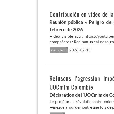
Contribución en vídeo de 
Reunión pública « Peligro de
febrero de 2026
Vídeo visible acá : https://youtu
compañeros : Reciban un caluroso, roj
2026-02-15
Castellano
Refusons l’agression imp
UOCmlm Colombie
Déclaration de l’UOCmlm de Col
Le prolétariat révolutionnaire colom
Venezuela, qui démontre une fois de 