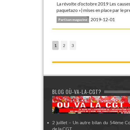
La révolte d’octobre 2019 Les causes
paquetazo ») mises en place par le p
2019-12-01
Partisan magazine
1
2
3
BLOG OÙ-VA-LA-CGT?
2 juillet – Un autre bilan du 54ème C
de la CGT