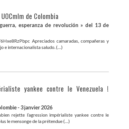
la UOCmlm de Colombia
 guerra, esperanza de revolución » del 13 de
.be/6Hxe8RzPbpc Apreciados camaradas, compañeras y
o e internacionalista saludo. (…)
érialiste yankee contre le Venezuela !
ombie - 3 janvier 2026
bien rejette l’agression impérialiste yankee contre le
plus le mensonge de la prétendue (…)