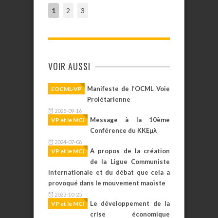
1
2
3
VOIR AUSSI
Manifeste de l’OCML Voie
L’OCML-VP
Prolétarienne
2025-09-16
Message à la 10ème
VP et le MCI
Conférence du KKEµλ
2024-07-06
A propos de la création
VP et le MCI
de la Ligue Communiste
Internationale et du débat que cela a
provoqué dans le mouvement maoïste
2023-10-25
Le développement de la
VP et le MCI
crise économique