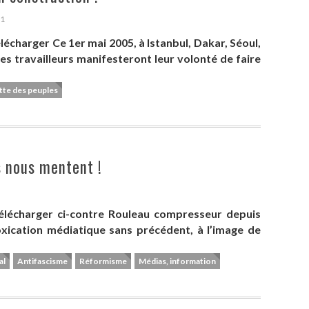
01
télécharger Ce 1er mai 2005, à Istanbul, Dakar, Séoul,
les travailleurs manifesteront leur volonté de faire
tte des peuples
s nous mentent !
à télécharger ci-contre Rouleau compresseur depuis
toxication médiatique sans précédent, à l’image de
al
Antifascisme
Réformisme
Médias, information