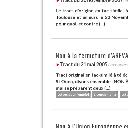
/ 2
Le tract d’origine en fac simile, à
Toulouse et ailleurs le 20 Novem
pour quoi, et contre (…)
Non à la fermeture d’AREV
Tract du 21 mai 2005
/ 2005-05-21
Tract original en fac-similé à télé
St Ouen, disons ensemble : NON
mai se préparent deux (…)
Luttes pour l’emploi
Licenciements
Lutt
Non à l’Union Européenne e