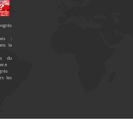
ongrès
nes :
ans la
es du
er.e
grès
rs les