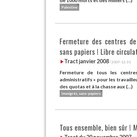
de 1000 morts et des milliers (…)
Palestine
Fermeture des centres de 
sans papiers ! Libre circula
Tract janvier 2008
/ 2007-12-31
Fermeture de tous les centre
administratifs » pour les travaille
des quotas et à la chasse aux (…)
Immigrés, sans-papiers
Tous ensemble, bien sûr ! M
Tract du 20 novembre 2007