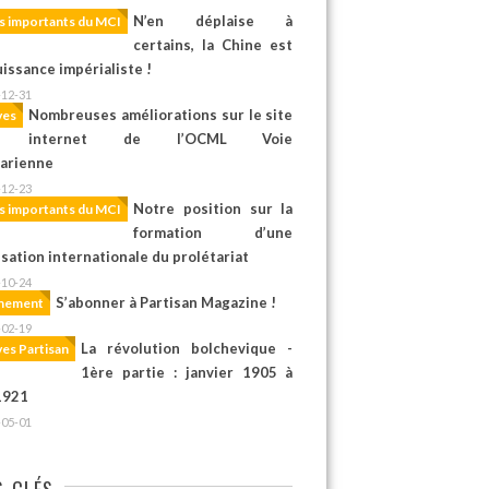
N’en déplaise à
s importants du MCI
certains, la Chine est
issance impérialiste !
-12-31
Nombreuses améliorations sur le site
ves
internet de l’OCML Voie
tarienne
-12-23
Notre position sur la
s importants du MCI
formation d’une
sation internationale du prolétariat
-10-24
S’abonner à Partisan Magazine !
nement
-02-19
La révolution bolchevique -
ves Partisan
1ère partie : janvier 1905 à
1921
-05-01
-CLÉS