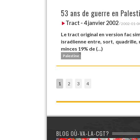
53 ans de guerre en Palesti
Tract - 4 janvier 2002
/ 2002-01-0
Le tract original en version fac si
israélienne entre, sort, quadrille
minces 19% de (…)
Palestine
1
2
3
4
BLOG OÙ-VA-LA-CGT?