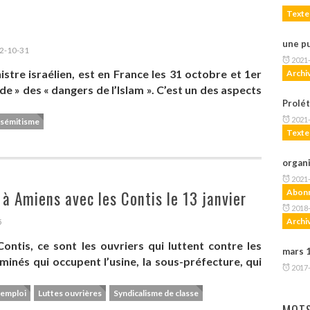
Texte
une pu
2-10-31
2021
tre israélien, est en France les 31 octobre et 1er
Archi
de » des « dangers de l’Islam ». C’est un des aspects
Prolé
2021
isémitisme
Texte
organi
2021
 à Amiens avec les Contis le 13 janvier
Abon
2018
Archi
5
ntis, ce sont les ouvriers qui luttent contre les
mars 
minés qui occupent l’usine, la sous-préfecture, qui
2017
’emploi
Luttes ouvrières
Syndicalisme de classe
MOTS