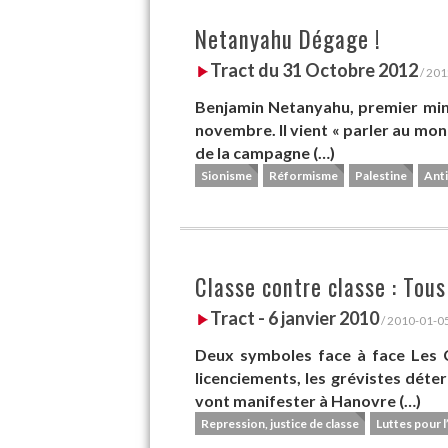
Netanyahu Dégage !
Tract du 31 Octobre 2012
/ 201
Benjamin Netanyahu, premier minis
novembre. Il vient « parler au mon
de la campagne (…)
Sionisme
Réformisme
Palestine
Ant
Classe contre classe : Tous
Tract - 6 janvier 2010
/ 2010-01-0
Deux symboles face à face Les Co
licenciements, les grévistes déter
vont manifester à Hanovre (…)
Repression, justice de classe
Luttes pour l