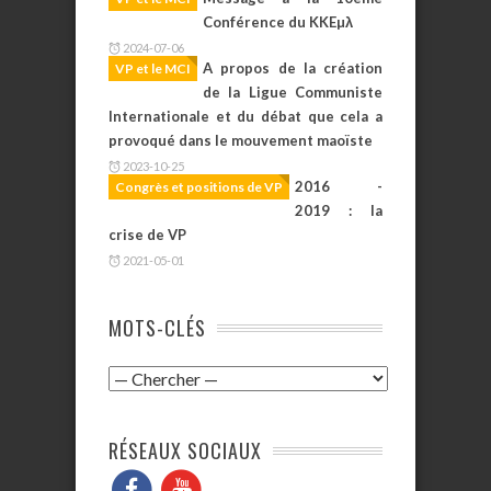
Conférence du KKEµλ
2024-07-06
A propos de la création
VP et le MCI
de la Ligue Communiste
Internationale et du débat que cela a
provoqué dans le mouvement maoïste
2023-10-25
2016 -
Congrès et positions de VP
2019 : la
crise de VP
2021-05-01
MOTS-CLÉS
RÉSEAUX SOCIAUX