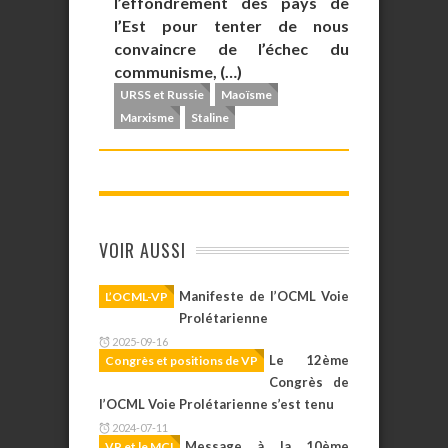
l’effondrement des pays de
l’Est pour tenter de nous
convaincre de l’échec du
communisme, (…)
URSS et Russie
Maoïsme
Marxisme
Staline
VOIR AUSSI
Manifeste de l’OCML Voie
L’OCML-VP
Prolétarienne
2025-09-16
Le 12ème
Congrès et positions de VP
Congrès de
l’OCML Voie Prolétarienne s’est tenu
2024-07-11
Message à la 10ème
VP et le MCI