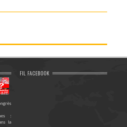
FIL FACEBOOK
ongrès
nes :
ans la