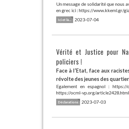
Un message de solidarité que nous a
en grec ici : https://www.kkeml.gr/gi
2023-07-04
Ici et là...
Vérité et Justice pour N
policiers !
Face à l’Etat, face aux raciste
révolte des jeunes des quartier
Egalement en espagnol : https://o
https://ocml-vp.org/article2428.html 
2023-07-03
Déclarations