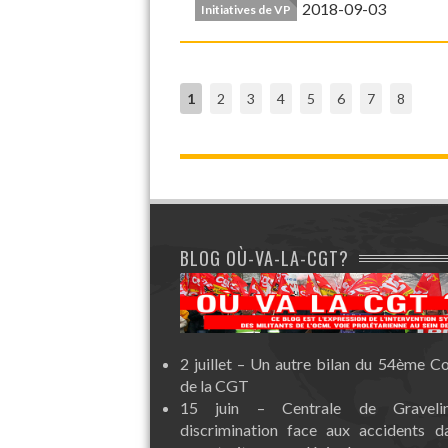
2018-09-03
Initiatives de VP
1
2
3
4
5
6
7
8
BLOG OÙ-VA-LA-CGT?
2 juillet – Un autre bilan du 54ème C
de la CGT
15 juin – Centrale de Graveli
discrimination face aux accidents d