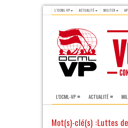
L’OCML-VP
ACTUALITÉ
MILITER
AP
L’OCML-VP
ACTUALITÉ
MIL
Mot(s)-clé(s) :Luttes d