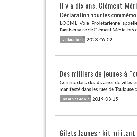
Il y a dix ans, Clément Mér
Déclaration pour les commémor
L’OCML Voie Prolétarienne appell
l’anniversaire de Clément Méric lors d
2023-06-02
Déclarations
Des milliers de jeunes à To
Comme dans des dizaines de villes en
manifesté dans les rues de Toulouse co
2019-03-15
Initiatives de VP
Gilets Jaunes : kit militant 