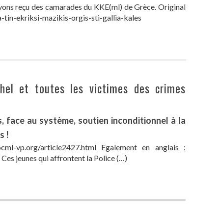
vons reçu des camarades du KKE(ml) de Grèce. Original
a-tin-ekriksi-mazikis-orgis-sti-gallia-kales
ahel et toutes les victimes des crimes
s, face au système, soutien inconditionnel à la
s !
cml-vp.org/article2427.html Egalement en anglais :
Ces jeunes qui affrontent la Police (…)