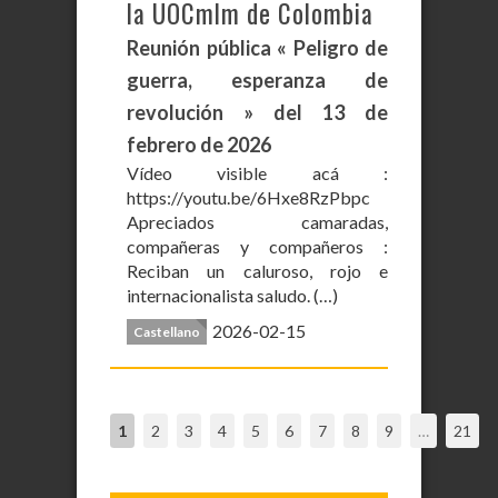
la UOCmlm de Colombia
Reunión pública « Peligro de
guerra, esperanza de
revolución » del 13 de
febrero de 2026
Vídeo visible acá :
https://youtu.be/6Hxe8RzPbpc
Apreciados camaradas,
compañeras y compañeros :
Reciban un caluroso, rojo e
internacionalista saludo. (…)
2026-02-15
Castellano
1
2
3
4
5
6
7
8
9
…
21