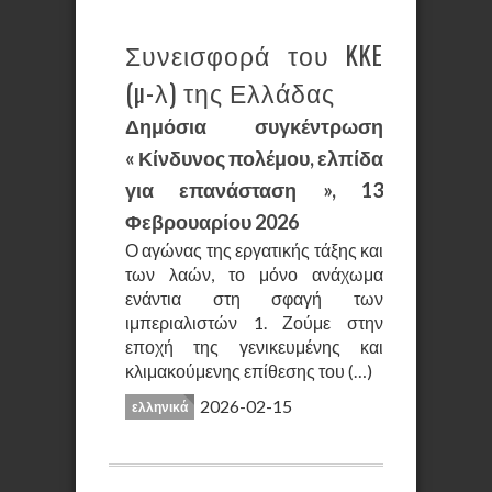
Συνεισφορά του KKE
(µ-λ) της Ελλάδας
Δημόσια συγκέντρωση
« Κίνδυνος πολέμου, ελπίδα
για επανάσταση », 13
Φεβρουαρίου 2026
Ο αγώνας της εργατικής τάξης και
των λαών, το μόνο ανάχωμα
ενάντια στη σφαγή των
ιμπεριαλιστών 1. Ζούμε στην
εποχή της γενικευμένης και
κλιμακούμενης επίθεσης του (…)
2026-02-15
ελληνικά