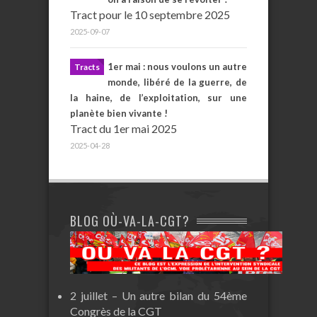
Tract pour le 10 septembre 2025
2025-09-07
1er mai : nous voulons un autre
Tracts
monde, libéré de la guerre, de
la haine, de l’exploitation, sur une
planète bien vivante !
Tract du 1er mai 2025
2025-04-28
BLOG OÙ-VA-LA-CGT?
2 juillet – Un autre bilan du 54ème
Congrès de la CGT