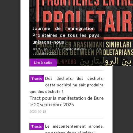
Journée de l’immigration :
Prolétaires de tous les pays,
unissons-nous !
Tract pour les manifestations du 18
décembre 2025
Lire la suite
Des déchets, des déchets,
Tracts
cette société ne sait produire
que des déchets !
Tract pour la manifestation de Bure
le 20 septembre 2025
2025-09-18
Le mécontentement gronde,
Tracts
on a raison de se révolter !