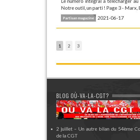
Le numéro intégral à télécharger a
Notre outil, un parti ! Page 3 - Marx, 
2021-06-17
Partisan magazine
1
2
3
BLOG OÙ-VA-LA-CGT?
2 juillet – Un autre bilan du 54ème C
de la CGT