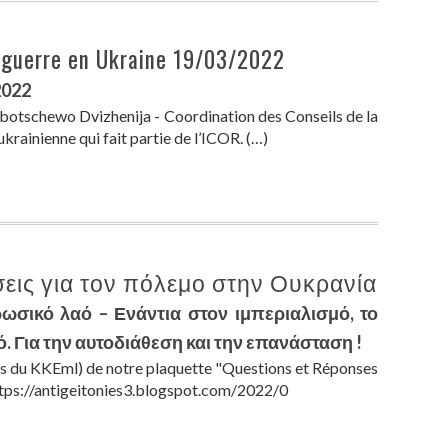
a guerre en Ukraine 19/03/2022
2022
otschewo Dvizhenija - Coordination des Conseils de la
ukrainienne qui fait partie de l’ICOR. (…)
εις για τον πόλεμο στην Ουκρανία
ρωσικό λαό – Ενάντια στον ιμπεριαλισμό, το
. Για την αυτοδιάθεση και την επανάσταση !
es du KKEml) de notre plaquette "Questions et Réponses
 https://antigeitonies3.blogspot.com/2022/0