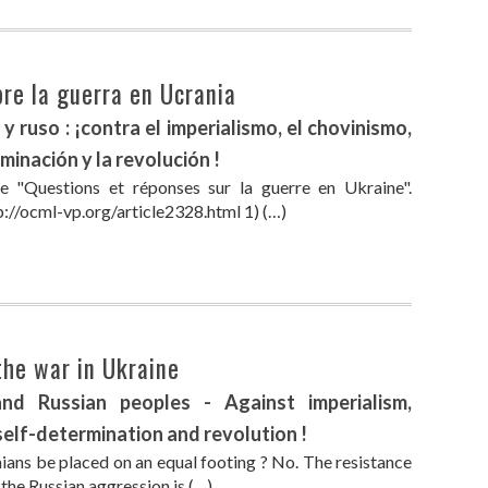
re la guerra en Ucrania
 ruso : ¡contra el imperialismo, el chovinismo,
minación y la revolución !
cle "Questions et réponses sur la guerre en Ukraine".
p://ocml-vp.org/article2328.html 1) (…)
he war in Ukraine
nd Russian peoples - Against imperialism,
self-determination and revolution !
nians be placed on an equal footing ? No. The resistance
 the Russian aggression is (…)