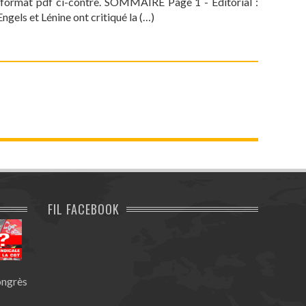
u format pdf ci-contre. SOMMAIRE Page 1 - Editorial :
Engels et Lénine ont critiqué la (…)
FIL FACEBOOK
ongrès