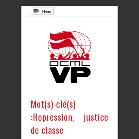
Menu
Mot(s)-clé(s)
:Repression, justice
de classe