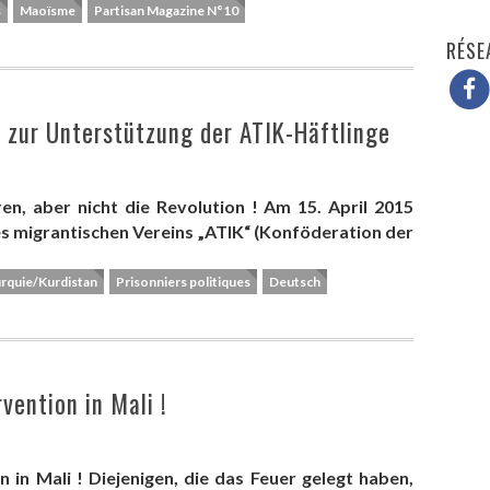
s
Maoïsme
Partisan Magazine N°10
RÉSE
 zur Unterstützung der ATIK-Häftlinge
n, aber nicht die Revolution ! Am 15. April 2015
es migrantischen Vereins „ATIK“ (Konföderation der
rquie/Kurdistan
Prisonniers politiques
Deutsch
vention in Mali !
n in Mali ! Diejenigen, die das Feuer gelegt haben,