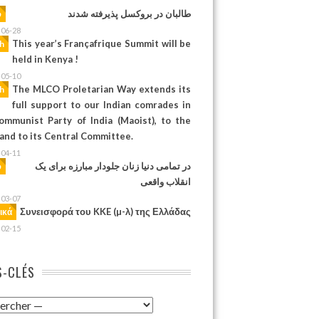
طالبان در بروکسل پذیرفته شدند
ف
-06-28
This year’s Françafrique Summit will be
sh
held in Kenya !
-05-10
The MLCO Proletarian Way extends its
sh
full support to our Indian comrades in
ommunist Party of India (Maoist), to the
 and to its Central Committee.
-04-11
در تمامی دنیا زنان جلودار مبارزه برای یک
ف
انقلاب واقعی
-03-07
Συνεισφορά του KKE (µ-λ) της Ελλάδας
ικά
-02-15
-CLÉS