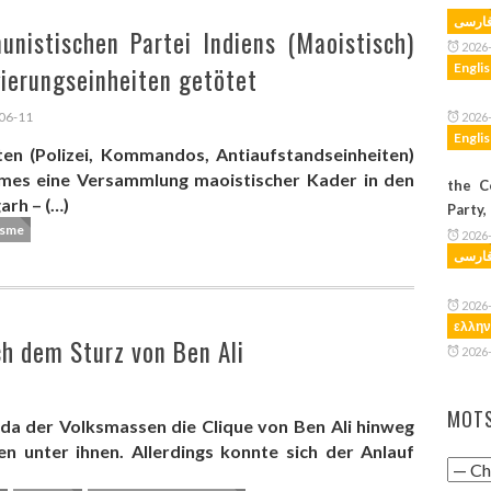
ارسی
nistischen Partei Indiens (Maoistisch)
2026
Engli
ierungseinheiten getötet
06-11
2026
Engli
ten (Polizei, Kommandos, Antiaufstandseinheiten)
imes eine Versammlung maoistischer Kader in den
the C
rh – (…)
Party,
sme
2026
ارسی
2026
ελλην
ch dem Sturz von Ben Ali
2026
MOTS
fada der Volksmassen die Clique von Ben Ali hinweg
n unter ihnen. Allerdings konnte sich der Anlauf