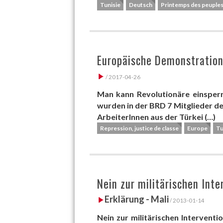
Tunisie
Deutsch
Printemps des peuple
Europäische Demonstration
/ 2017-04-26
Man kann Revolutionäre einsperre
wurden in der BRD 7 Mitglieder d
ArbeiterInnen aus der Türkei (…)
Repression, justice de classe
Europe
Tu
Nein zur militärischen Inter
Erklärung - Mali
/ 2013-01-14
Nein zur militärischen Interventio