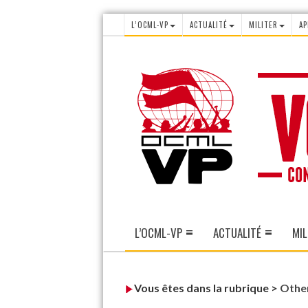
L’OCML-VP
ACTUALITÉ
MILITER
AP
L’OCML-VP
ACTUALITÉ
MIL
Vous êtes dans la rubrique >
Othe