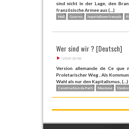
sind nicht in der Lage, den Brand
französische Armee aus (…)
Mali
Guerres
Impérialisme français
P
Wer sind wir ? [Deutsch]
/ 2010-10-06
Version allemande de Ce que 
Proletarischer Weg . Als Kommuni
Wahl als nur den Kapitalismus, (…)
Construction du Parti
Maoïsme
Deutsc