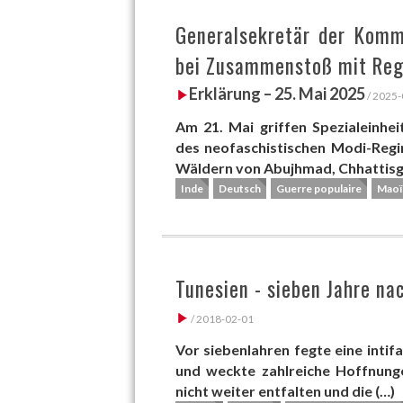
Generalsekretär der Kommu
bei Zusammenstoß mit Reg
Erklärung – 25. Mai 2025
/ 2025-
Am 21. Mai griffen Spezialeinhei
des neofaschistischen Modi-Reg
Wäldern von Abujhmad, Chhattisga
Inde
Deutsch
Guerre populaire
Maoï
Tunesien - sieben Jahre na
/ 2018-02-01
Vor siebenlahren fegte eine inti
und weckte zahlreiche Hoffnunge
nicht weiter entfalten und die (…)