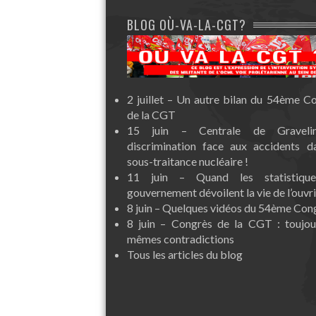
BLOG OÙ-VA-LA-CGT?
2 juillet – Un autre bilan du 54ème C
de la CGT
15 juin – Centrale de Graveli
discrimination face aux accidents d
sous-traitance nucléaire !
11 juin – Quand les statistiqu
gouvernement dévoilent la vie de l’ouvri
8 juin – Quelques vidéos du 54ème Con
8 juin – Congrès de la CGT : toujou
mêmes contradictions
Tous les articles du blog