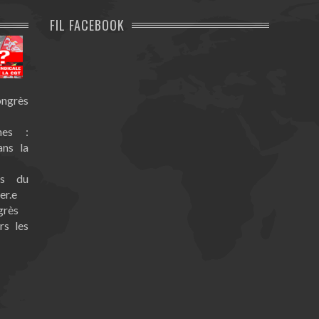
FIL FACEBOOK
ongrès
nes :
ans la
es du
er.e
grès
rs les