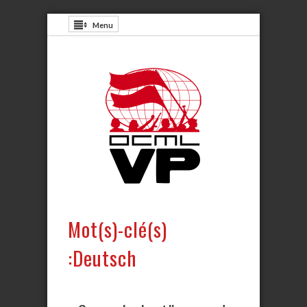
Menu
Mot(s)-clé(s)
:Deutsch