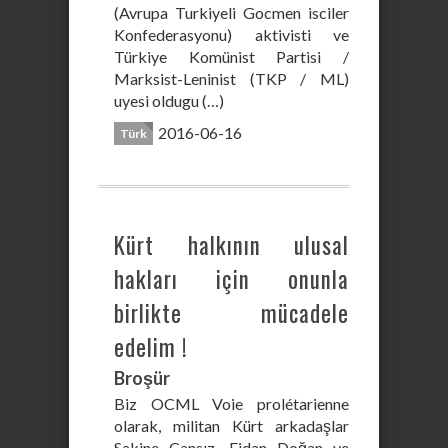
(Avrupa Turkiyeli Gocmen isciler
Konfederasyonu) aktivisti ve
Türkiye Komünist Partisi /
Marksist-Leninist (TKP / ML)
uyesi oldugu (…)
2016-06-16
Türk
Kürt halkının ulusal
hakları için onunla
birlikte mücadele
edelim !
Broşür
Biz OCML Voie prolétarienne
olarak, militan Kürt arkadaşlar
Sakine Cansız, Fidan Doğan ve