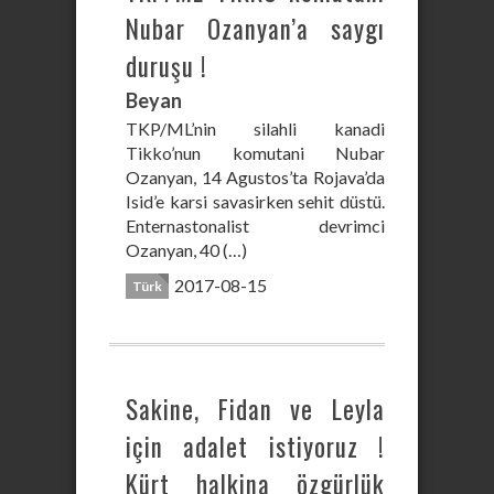
Nubar Ozanyan’a saygı
duruşu !
Beyan
TKP/ML’nin silahli kanadi
Tikko’nun komutani Nubar
Ozanyan, 14 Agustos’ta Rojava’da
Isid’e karsi savasirken sehit düstü.
Enternastonalist devrimci
Ozanyan, 40 (…)
2017-08-15
Türk
Sakine, Fidan ve Leyla
için adalet istiyoruz !
Kürt halkina özgürlük