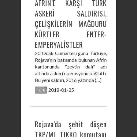
AFRİN’E KARŞI TÜRK
ASKERİ SALDIRISI,
ÇELİŞKİLERİN MAĞDURU
KÜRTLER ENTER-
EMPERYALİSTLER
20 Ocak Cumartesi günü Türkiye,
Rojava’nın batısında bulunan Afrin
kantonunda "zeytin dalı" adı
altında askeri operasyonu başlattı.
Bu yeni saldırı, 2016 yazında (…)
2018-01-25
Türk
Rojava’da şehit düşen
TKP/ML TIKKO komutanı