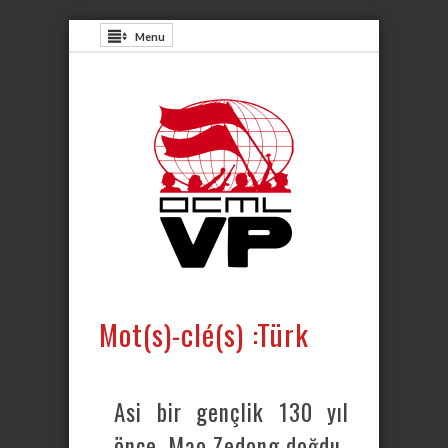
Menu
Mot(s)-clé(s) :Türk
Asi bir gençlik 130 yıl
önce, Mao Zedong doğdu