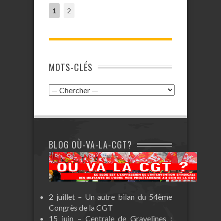
1
2
MOTS-CLÉS
BLOG OÙ-VA-LA-CGT?
2 juillet – Un autre bilan du 54ème
Congrès de la CGT
15 juin – Centrale de Gravelines :