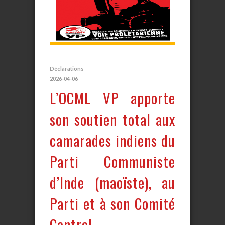
Déclarations
2026-04-06
L’OCML VP apporte
son soutien total aux
camarades indiens du
Parti Communiste
d’Inde (maoïste), au
Parti et à son Comité
Central.