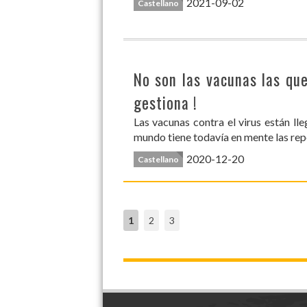
2021-09-02
Castellano
No son las vacunas las que
gestiona !
Las vacunas contra el virus están ll
mundo tiene todavía en mente las repe
2020-12-20
Castellano
1
2
3