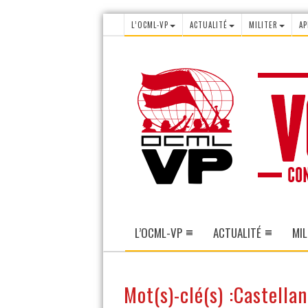
L’OCML-VP
ACTUALITÉ
MILITER
AP
L’OCML-VP
ACTUALITÉ
MIL
Mot(s)-clé(s) :Castella