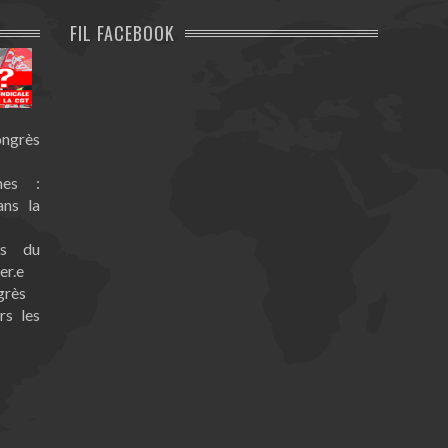
FIL FACEBOOK
ongrès
nes :
ans la
es du
er.e
grès
rs les