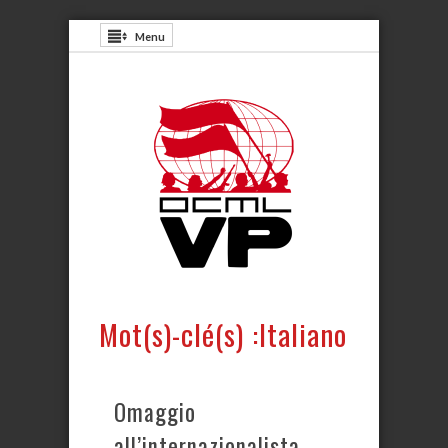
Menu
Mot(s)-clé(s) :Italiano
Omaggio
all’internazionalista