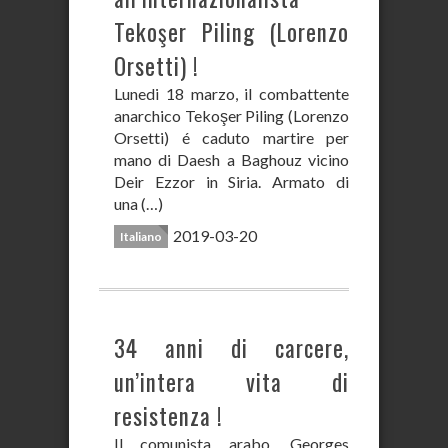
Tekoşer Piling (Lorenzo
Orsetti) !
Lunedi 18 marzo, il combattente
anarchico Tekoşer Piling (Lorenzo
Orsetti) é caduto martire per
mano di Daesh a Baghouz vicino
Deir Ezzor in Siria. Armato di
una (…)
2019-03-20
Italiano
34 anni di carcere,
un’intera vita di
resistenza !
Il comunista arabo, Georges