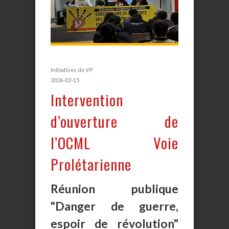
Initiatives de VP
2026-02-15
Intervention
d’ouverture de
l’OCML Voie
Prolétarienne
Réunion publique
"Danger de guerre,
espoir de révolution"