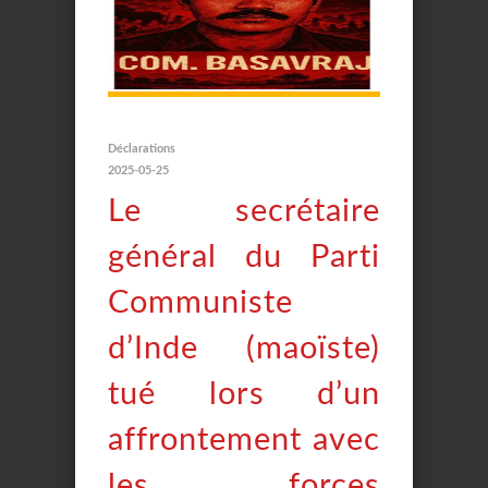
Déclarations
2025-05-25
Le secrétaire
général du Parti
Communiste
d’Inde (maoïste)
tué lors d’un
affrontement avec
les forces