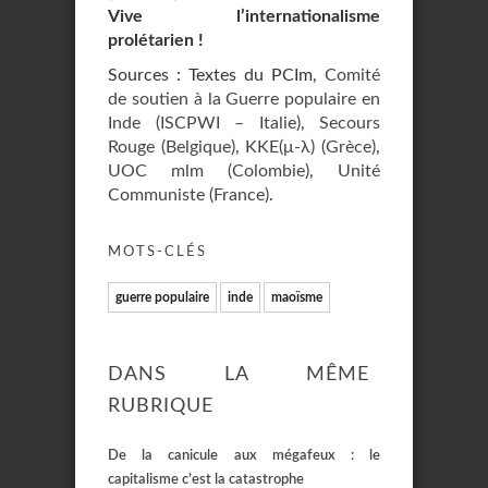
Vive l’internationalisme
prolétarien !
Sources : Textes du PCIm,
Comité
de soutien à la Guerre populaire en
Inde (ISCPWI – Italie)
,
Secours
Rouge (Belgique)
,
ΚΚΕ(μ-λ) (Grèce)
,
UOC mlm (Colombie)
,
Unité
Communiste (France)
.
MOTS-CLÉS
guerre populaire
inde
maoïsme
DANS LA MÊME
RUBRIQUE
De la canicule aux mégafeux : le
capitalisme c’est la catastrophe