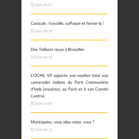
2026-08-01
Canicule : travaille, suffoque et ferme-la !
2026-06-28
Des Talibans reçus à Bruxelles
2026-06-26
L’OCML VP apporte son soutien total aux
camarades indiens du Parti Communiste
d’Inde (maoïste), au Parti et à son Comité
Central.
2026-04-06
Municipales, vous allez voter, vous ?
2026-03-13