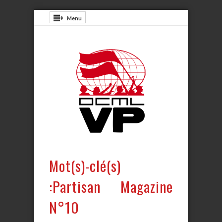
Menu
Mot(s)-clé(s)
:Partisan Magazine
N°10