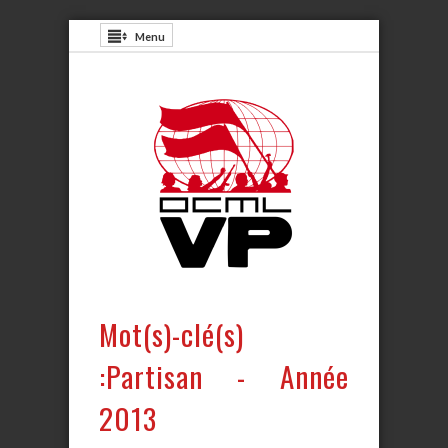
Menu
Mot(s)-clé(s)
:Partisan - Année
2013