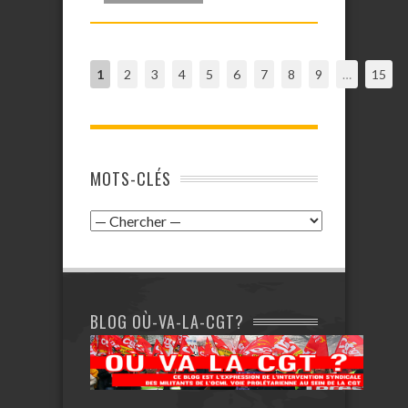
1
2
3
4
5
6
7
8
9
…
15
MOTS-CLÉS
BLOG OÙ-VA-LA-CGT?