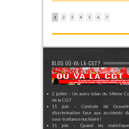
1
2
3
4
5
6
7
BLOG OÙ-VA-LA-CGT?
2 juillet – Un autre bilan du 54ème C
de la CGT
15 juin – Centrale de Graveli
discrimination face aux accidents d
sous-traitance nucléaire !
11 juin – Quand les statistiqu