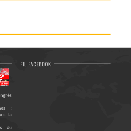
FIL FACEBOOK
ongrès
nes :
ans la
es du