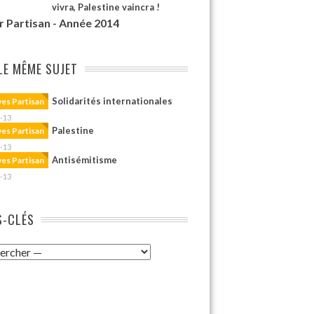
vivra, Palestine vaincra !
r Partisan - Année 2014
LE MÊME SUJET
Solidarités internationales
ves Partisan
-13
Palestine
ves Partisan
-13
Antisémitisme
ves Partisan
-13
-CLÉS