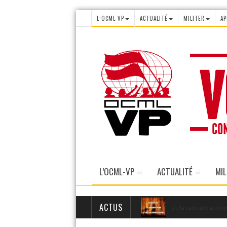
L’OCML-VP
ACTUALITÉ
MILITER
AP
L’OCML-VP
ACTUALITÉ
MIL
ACTUS
De la canicule aux mé