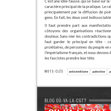
C’est une idée fausse, qui se base sur la
caractère principal de la pratique. Le ra
principalement par la diffusion de poi
gens. En fait, les deux sont indissociable
Il faut prendre part aux manifestati
côtoyons des organisations réactionn
douteux. Sans nier les contradictions qu
faut garder le principal en tête : c
prolétaires, de personnes du peuple en 
l’impérialisme français, et nous devons ê
les fascistes prendre leur tête.
MOTS-CLÉS
antisémitisme
palestine
p
BLOG OÙ-VA-LA-CGT?