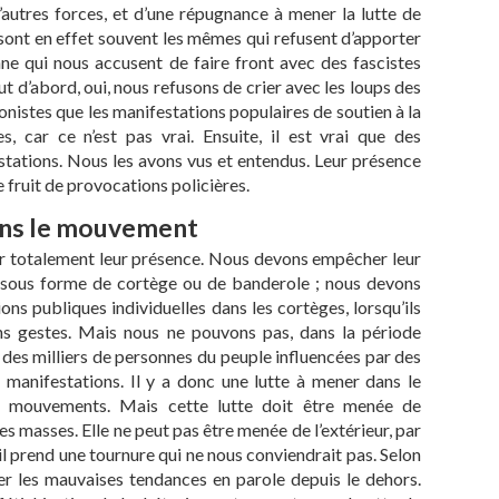
’autres forces, et d’une répugnance à mener la lutte de
ont en effet souvent les mêmes qui refusent d’apporter
nne qui nous accusent de faire front avec des fascistes
t d’abord, oui, nous refusons de crier avec les loups des
istes que les manifestations populaires de soutien à la
es, car ce n’est pas vrai. Ensuite, il est vrai que des
stations. Nous les avons vus et entendus. Leur présence
e fruit de provocations policières.
dans le mouvement
er totalement leur présence. Nous devons empêcher leur
, sous forme de cortège ou de banderole ; nous devons
s publiques individuelles dans les cortèges, lorsqu’ils
ins gestes. Mais nous ne pouvons pas, dans la période
e des milliers de personnes du peuple influencées par des
 manifestations. Il y a donc une lutte à mener dans le
s mouvements. Mais cette lutte doit être menée de
 les masses. Elle ne peut pas être menée de l’extérieur, par
il prend une tournure qui ne nous conviendrait pas. Selon
quer les mauvaises tendances en parole depuis le dehors.