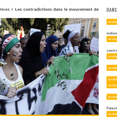
DANS
hives
>
Les contradictions dans le mouvement de
Archi
indie
Archi
contre
Archi
Archi
Archi
Archi
Archi
Pales
Archi