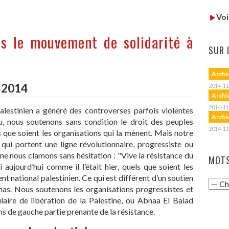
Voi
ns le mouvement de solidarité à
SUR 
Archi
 2014
2014-11
Archi
2014-11
lestinien a généré des controverses parfois violentes
Archi
u, nous soutenons sans condition le droit des peuples
2014-11
 que soient les organisations qui la mènent. Mais notre
 qui portent une ligne révolutionnaire, progressiste ou
ne nous clamons sans hésitation : "Vive la résistance du
MOTS
i aujourd’hui comme il l’était hier, quels que soient les
national palestinien. Ce qui est différent d’un soutien
amas. Nous soutenons les organisations progressistes et
aire de libération de la Palestine, ou Abnaa El Balad
ons de gauche partie prenante de la résistance.