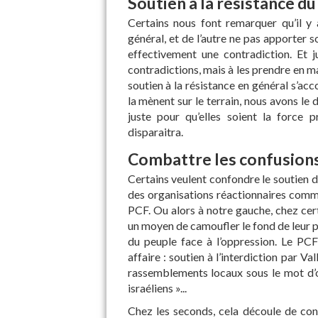
Soutien à la résistance d
Certains nous font remarquer qu’il y a
général, et de l’autre ne pas apporter so
effectivement une contradiction. Et j
contradictions, mais à les prendre en ma
soutien à la résistance en général s’acc
la mènent sur le terrain, nous avons le d
juste pour qu’elles soient la force p
disparaitra.
Combattre les confusions
Certains veulent confondre le soutien de
des organisations réactionnaires comme
PCF. Ou alors à notre gauche, chez cert
un moyen de camoufler le fond de leur pe
du peuple face à l’oppression. Le PCF 
affaire : soutien à l’interdiction par Va
rassemblements locaux sous le mot d’
israéliens »...
Chez les seconds, cela découle de con