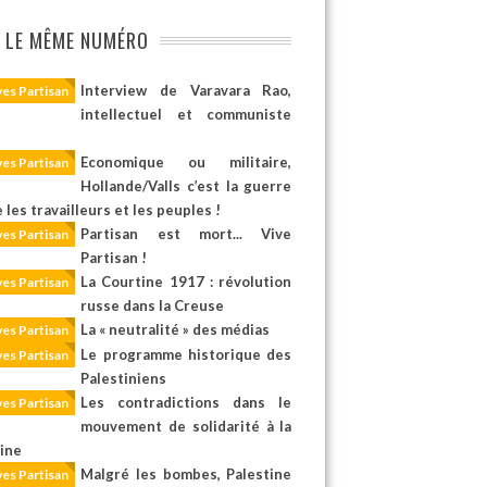
 LE MÊME NUMÉRO
Interview de Varavara Rao,
ves Partisan
intellectuel et communiste
n
Economique ou militaire,
ves Partisan
Hollande/Valls c’est la guerre
 les travailleurs et les peuples !
Partisan est mort... Vive
ves Partisan
Partisan !
La Courtine 1917 : révolution
ves Partisan
russe dans la Creuse
La « neutralité » des médias
ves Partisan
Le programme historique des
ves Partisan
Palestiniens
Les contradictions dans le
ves Partisan
mouvement de solidarité à la
tine
Malgré les bombes, Palestine
ves Partisan