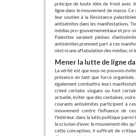
principe de toute idée de front avec d
ligne dans le mouvement de masse. Ce s
leur soutien à la Résistance palestinie
antisémites dans les manifestations. Tou
médias pro-gouvernementaux et pro-sion
Palestine seraient pleines d’antisémit
antisémites prennent part à ces manife
n’est ni une affabulation des médias, ni l
Mener la lutte de ligne 
La vérité est que nous ne pouvons évit
présence en tant que force organisée
également combattre leurs manifestation
crient certains slogans ou font certa
actuelle, éviter que des centaines, voir
courants antisémites participent à ces
mouvement contre l’influence de ce
l’intérieur, dans la lutte politique parmi
la scission d’avec le mouvement dès qu’
cette conception, il suffirait de criti