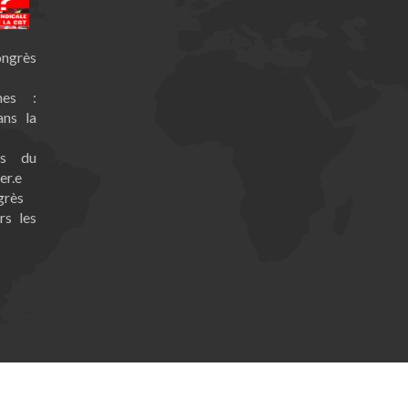
ongrès
nes :
ans la
es du
er.e
grès
rs les