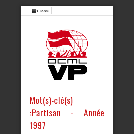
Menu
Mot(s)-clé(s)
:Partisan - Année
1997