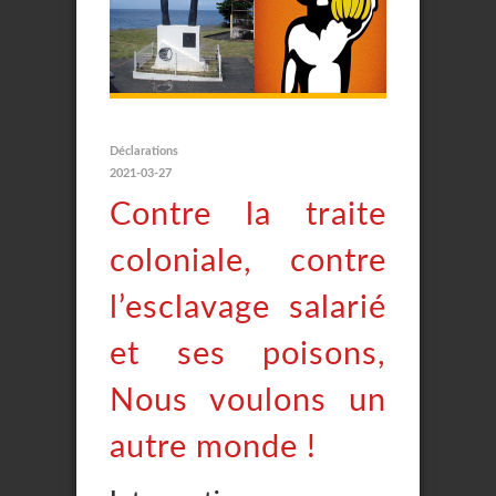
Déclarations
2021-03-27
Contre la traite
coloniale, contre
l’esclavage salarié
et ses poisons,
Nous voulons un
autre monde !