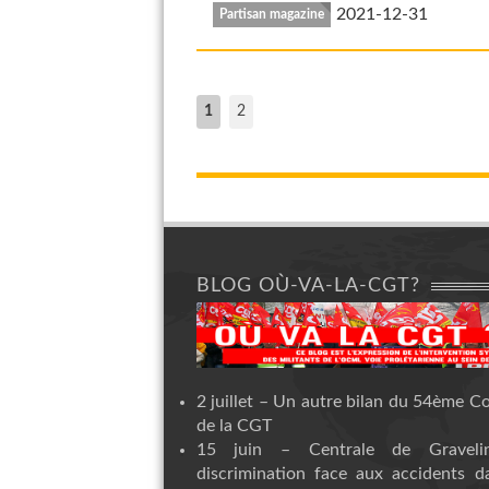
2021-12-31
Partisan magazine
1
2
BLOG OÙ-VA-LA-CGT?
2 juillet – Un autre bilan du 54ème C
de la CGT
15 juin – Centrale de Graveli
discrimination face aux accidents d