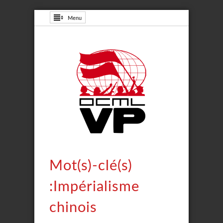
Menu
Mot(s)-clé(s)
:Impérialisme
chinois