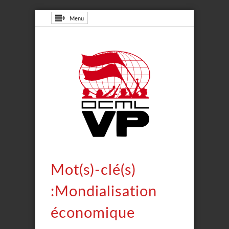
Menu
Mot(s)-clé(s)
:Mondialisation
économique