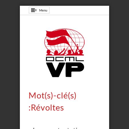
Menu
Mot(s)-clé(s)
:Révoltes