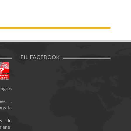
FIL FACEBOOK
ongrès
nes :
ans la
es du
ier.e