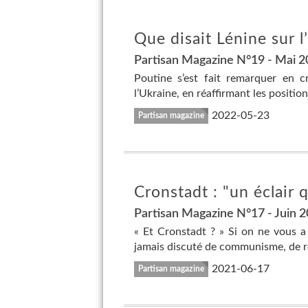
Que disait Lénine sur l
Partisan Magazine N°19 - Mai 
Poutine s’est fait remarquer en c
l’Ukraine, en réaffirmant les positio
2022-05-23
Partisan magazine
Cronstadt : "un éclair q
Partisan Magazine N°17 - Juin 
« Et Cronstadt ? » Si on ne vous a 
jamais discuté de communisme, de ré
2021-06-17
Partisan magazine