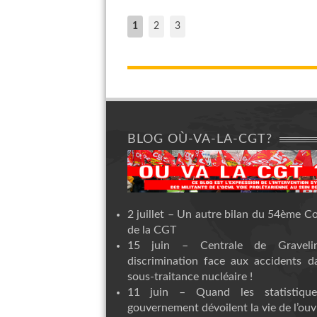
1
2
3
BLOG OÙ-VA-LA-CGT?
2 juillet – Un autre bilan du 54ème C
de la CGT
15 juin – Centrale de Graveli
discrimination face aux accidents d
sous-traitance nucléaire !
11 juin – Quand les statistiqu
gouvernement dévoilent la vie de l’ouvr