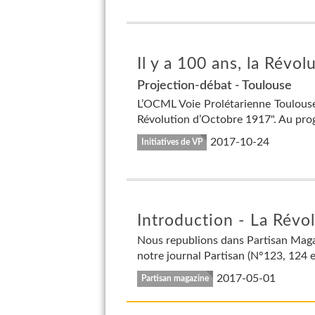
Il y a 100 ans, la Révo
Projection-débat - Toulouse
L’OCML Voie Prolétarienne Toulouse 
Révolution d’Octobre 1917". Au pro
2017-10-24
Initiatives de VP
Introduction - La Révo
Nous republions dans Partisan Magaz
notre journal Partisan (N°123, 124 et
2017-05-01
Partisan magazine