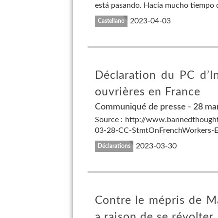
está pasando. Hacía mucho tiempo qu
2023-04-03
Castellano
Déclaration du PC d’I
ouvrières en France
Communiqué de presse - 28 ma
Source : http://www.bannedthough
03-28-CC-StmtOnFrenchWorkers-Eng.p
2023-03-30
Déclarations
Contre le mépris de M
a raison de se révolter 