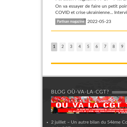
On va essayer de faire un petit poin
COVID et crise ukrainienne… Interv
2022-05-23
Partisan magazine
1
2
3
4
5
6
7
8
9
BLOG OÙ-VA-LA-CGT?
2 juillet – Un autre bilan du 54ème C