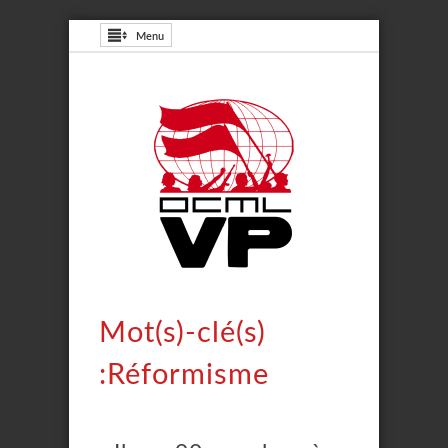
Menu
Mot(s)-clé(s)
:Réformisme