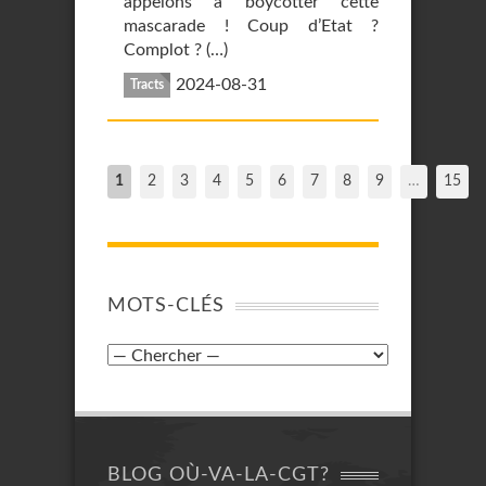
appelons à boycotter cette
mascarade ! Coup d’Etat ?
Complot ? (…)
2024-08-31
Tracts
1
2
3
4
5
6
7
8
9
…
15
MOTS-CLÉS
BLOG OÙ-VA-LA-CGT?