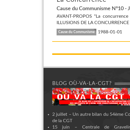
Cause du Communisme N°10 - J
AVANT-PROPOS "La concurrence es
ILLUSIONS DE LA CONCURRENCE * Pri
1988-01-01
Cause du Communisme
BLOG OÙ-VA-LA-CGT?
2 juillet – Un autre bilan du 54ème C
de la CGT
15 juin – Centrale de Graveli