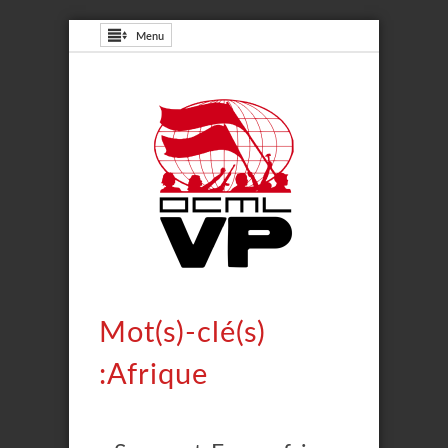
Menu
Mot(s)-clé(s)
:Afrique