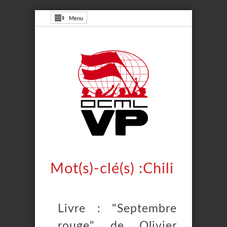
Menu
Mot(s)-clé(s) :Chili
Livre : "Septembre
rouge" de Olivier