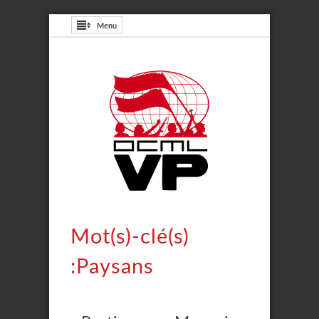
Menu
Mot(s)-clé(s)
:Paysans