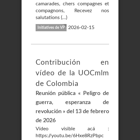
camarades, chers compagnes et
compagnons, Recevez nos
salutations (…)
2026-02-15
Initiatives de VP
Contribución en
vídeo de la UOCmlm
de Colombia
Reunión pública « Peligro de
guerra, esperanza de
revolución » del 13 de febrero
de 2026
Vídeo visible acá :
https://youtu.be/6Hxe8RzPbpc