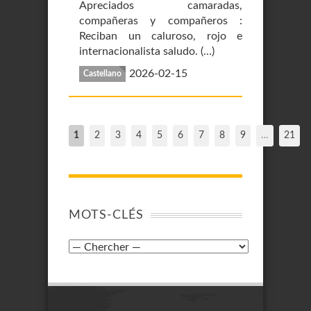
Apreciados camaradas,
compañeras y compañeros :
Reciban un caluroso, rojo e
internacionalista saludo. (…)
2026-02-15
Castellano
1
2
3
4
5
6
7
8
9
…
21
MOTS-CLÉS