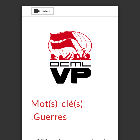
Menu
Mot(s)-clé(s)
:Guerres