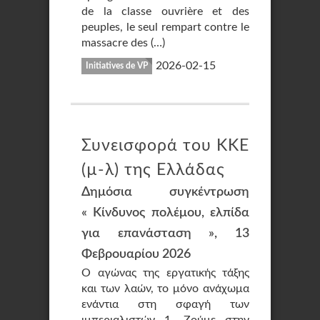
de la classe ouvrière et des
peuples, le seul rempart contre le
massacre des (…)
2026-02-15
Initiatives de VP
Συνεισφορά του KKE
(µ-λ) της Ελλάδας
Δημόσια συγκέντρωση
« Κίνδυνος πολέμου, ελπίδα
για επανάσταση », 13
Φεβρουαρίου 2026
Ο αγώνας της εργατικής τάξης
και των λαών, το μόνο ανάχωμα
ενάντια στη σφαγή των