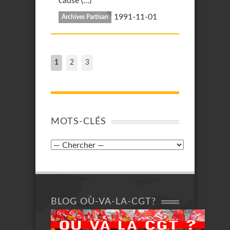
cause (…)
1991-11-01
Archives Partisan
1
2
3
MOTS-CLÉS
BLOG OÙ-VA-LA-CGT?