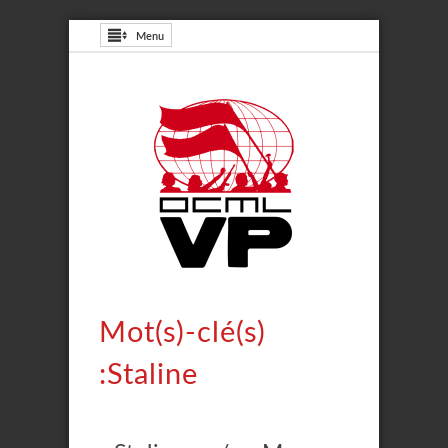
Menu
Mot(s)-clé(s)
:Staline