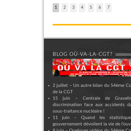
1
2
3
4
5
6
7
BLOG OÙ-VA-LA-CGT?
2 juillet – Un autre bilan du 54ème C
de la CGT
15 juin – Centrale de Graveli
discrimination face aux accidents d
sous-traitance nucléaire !
11 juin – Quand les statistiqu
gouvernement dévoilent la vie de l’ouvr
8 juin – Quelques vidéos du 54ème C