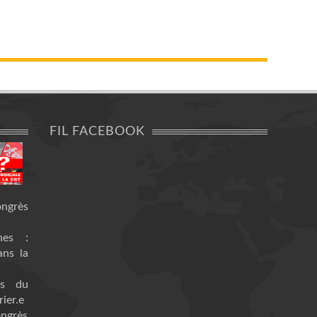
FIL FACEBOOK
ongrès
nes :
ans la
es du
ier.e
ongrès