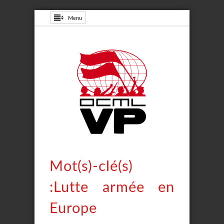
Menu
Mot(s)-clé(s)
:Lutte armée en
Europe