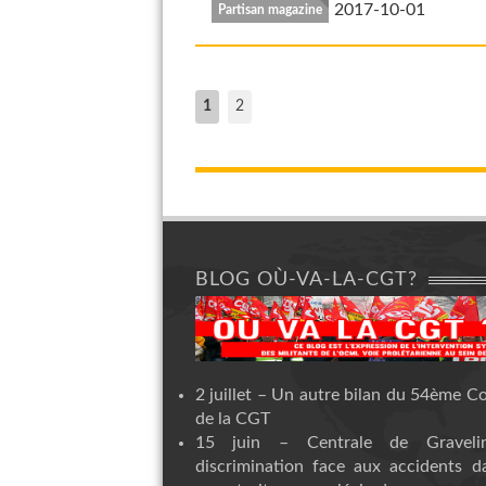
2017-10-01
Partisan magazine
1
2
BLOG OÙ-VA-LA-CGT?
2 juillet – Un autre bilan du 54ème C
de la CGT
15 juin – Centrale de Graveli
discrimination face aux accidents d