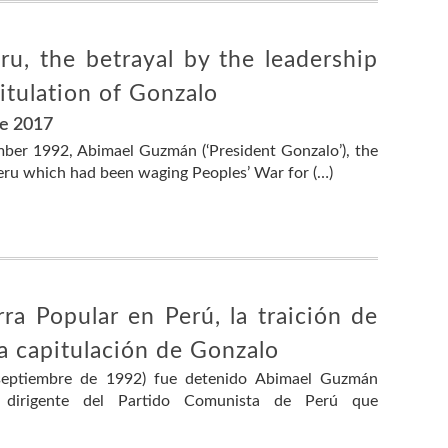
u, the betrayal by the leadership
itulation of Gonzalo
re 2017
ber 1992, Abimael Guzmán (‘President Gonzalo’), the
eru which had been waging Peoples’ War for (…)
ra Popular en Perú, la traición de
la capitulación de Gonzalo
 septiembre de 1992) fue detenido Abimael Guzmán
pal dirigente del Partido Comunista de Perú que