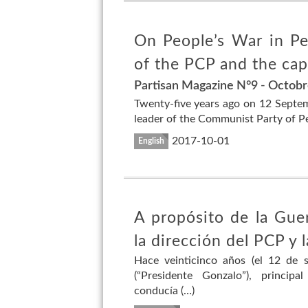
On People’s War in Per
of the PCP and the cap
Partisan Magazine N°9 - Octob
Twenty-five years ago on 12 Septem
leader of the Communist Party of P
2017-10-01
English
A propósito de la Guer
la dirección del PCP y 
Hace veinticinco años (el 12 de
(“Presidente Gonzalo”), princi
conducía (…)