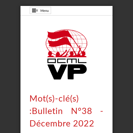
Menu
Mot(s)-clé(s)
:Bulletin N°38 -
Décembre 2022