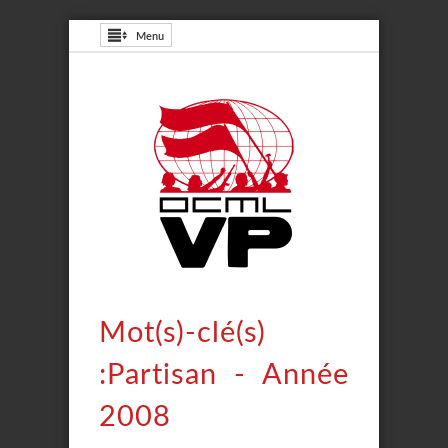
Menu
Mot(s)-clé(s)
:Partisan - Année
2008